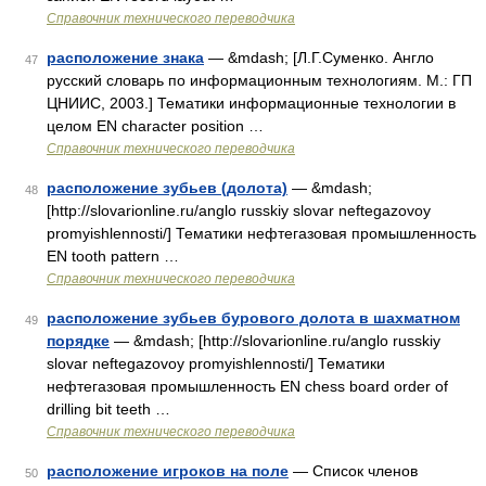
Справочник технического переводчика
расположение знака
— &mdash; [Л.Г.Суменко. Англо
47
русский словарь по информационным технологиям. М.: ГП
ЦНИИС, 2003.] Тематики информационные технологии в
целом EN character position …
Справочник технического переводчика
расположение зубьев (долота)
— &mdash;
48
[http://slovarionline.ru/anglo russkiy slovar neftegazovoy
promyishlennosti/] Тематики нефтегазовая промышленность
EN tooth pattern …
Справочник технического переводчика
расположение зубьев бурового долота в шахматном
49
порядке
— &mdash; [http://slovarionline.ru/anglo russkiy
slovar neftegazovoy promyishlennosti/] Тематики
нефтегазовая промышленность EN chess board order of
drilling bit teeth …
Справочник технического переводчика
расположение игроков на поле
— Список членов
50