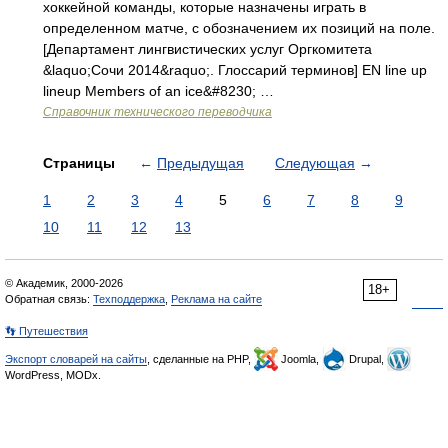
хоккейной команды, которые назначены играть в
определенном матче, с обозначением их позиций на поле.
[Департамент лингвистических услуг Оргкомитета
&laquo;Сочи 2014&raquo;. Глоссарий терминов] EN line up
lineup Members of an ice&#8230; …
Справочник технического переводчика
Страницы
←
Предыдущая
Следующая
→
1
2
3
4
5
6
7
8
9
10
11
12
13
© Академик, 2000-2026
18+
Обратная связь:
Техподдержка
,
Реклама на сайте
👣 Путешествия
Экспорт словарей на сайты
, сделанные на PHP,
Joomla,
Drupal,
WordPress, MODx.