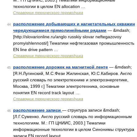
М.: ГП ЦНИИС, 2003.] Тематики информационные
технологии в целом EN allocation …
Справочник технического переводчика
расположение добывающих и нагнетательных скважин
44
чередующимися прямолинейными рядами
— &mdash;
[http://slovarionline.ru/anglo russkiy slovar neftegazovoy
promyishlennosti/] Тематики нефтегазовая промышленность
EN line drive pattern …
Справочник технического переводчика
расположение дорожек на магнитной ленте
— &mdash;
45
[Я.Н.Лугинский, М.С.Фези Жилинская, Ю.С.Кабиров. Англо
русский словарь по электротехнике и электроэнергетике,
Москва, 1999 г.] Тематики электротехника, основные
понятия EN record track layout …
Справочник технического переводчика
расположение записи
— структура записи &mdash;
46
[Л.Г.Суменко. Англо русский словарь по информационным
технологиям. М.: ГП ЦНИИС, 2003.] Тематики
информационные технологии в целом Синонимы структура
записи EN record layout …